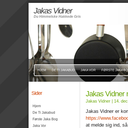
Jakas Vidner
Du Himmelske Hakkede Gris
HJEM
DE TI JAKABUD
JAKA VOR
FØRSTE JAKA B
Jakas Vidner
Sider
Jakas Vidner
| 14. de
Hjem
Jakas Vidner er ko
De Ti Jakabud
https://www.facebo
Første Jaka Bog
at melde sig ind, s
Jaka Vor